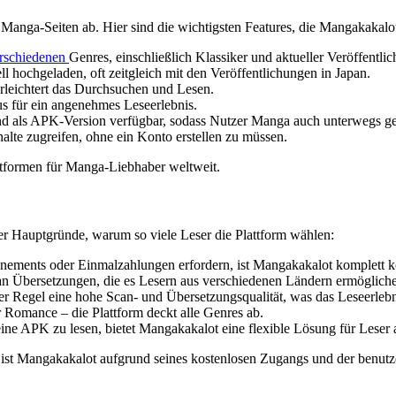
anga-Seiten ab. Hier sind die wichtigsten Features, die Mangakakalo
rschiedenen
Genres, einschließlich Klassiker und aktueller Veröffentli
l hochgeladen, oft zeitgleich mit den Veröffentlichungen in Japan.
erleichtert das Durchsuchen und Lesen.
 für ein angenehmes Leseerlebnis.
nd als APK-Version verfügbar, sodass Nutzer Manga auch unterwegs g
halte zugreifen, ohne ein Konto erstellen zu müssen.
ttformen für Manga-Liebhaber weltweit.
 der Hauptgründe, warum so viele Leser die Plattform wählen:
ements oder Einmalzahlungen erfordern, ist Mangakakalot komplett k
l an Übersetzungen, die es Lesern aus verschiedenen Ländern ermögliche
r Regel eine hohe Scan- und Übersetzungsqualität, was das Leseerlebni
 Romance – die Plattform deckt alle Genres ab.
eine APK zu lesen, bietet Mangakakalot eine flexible Lösung für Leser
st Mangakakalot aufgrund seines kostenlosen Zugangs und der benutze