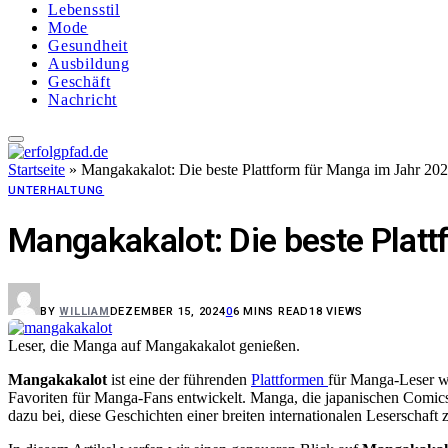
Lebensstil
Mode
Gesundheit
Ausbildung
Geschäft
Nachricht
Startseite
»
Mangakakalot: Die beste Plattform für Manga im Jahr 20
UNTERHALTUNG
Mangakakalot: Die beste Plat
BY
WILLIAM
DEZEMBER 15, 2024
0
6 MINS READ
18
VIEWS
Leser, die Manga auf Mangakakalot genießen.
Mangakakalot
ist eine der führenden
Plattformen
für Manga-Leser we
Favoriten für Manga-Fans entwickelt. Manga, die japanischen Comics 
dazu bei, diese Geschichten einer breiten internationalen Leserschaft