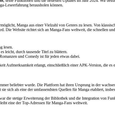
ot
, seine Funktionen und die neuesten Updates im Jahr 2024. Wir betr
nga-Leseerfahrung herausholen können.
rmöglicht, Manga aus einer Vielzahl von Genres zu lesen. Von klassische
wird. Die Website richtet sich an Manga-Fans weltweit, die schnellen u
g lesen.
s leicht, durch tausende Titel zu blättern.
 Romanzen und Comedy ist für jeden etwas dabei.
it Aufmerksamkeit erlangt, einschließlich einer APK-Version, die es 
s immer beliebter wurde. Die Plattform hat ihren Ursprung in der wach
at sie sich als eine der umfassendsten Quellen für Manga etabliert, insb
ar die stetige Erweiterung der Bibliothek und die Integration von Fun
 bleibt eine der Top-Adressen für Manga-Fans weltweit.