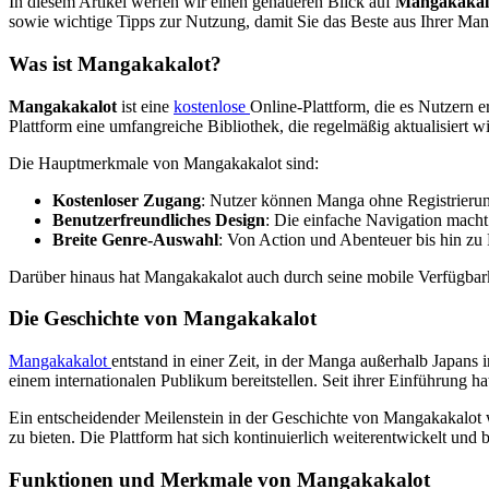
In diesem Artikel werfen wir einen genaueren Blick auf
Mangakakal
sowie wichtige Tipps zur Nutzung, damit Sie das Beste aus Ihrer Ma
Was ist Mangakakalot?
Mangakakalot
ist eine
kostenlose
Online-Plattform, die es Nutzern e
Plattform eine umfangreiche Bibliothek, die regelmäßig aktualisiert 
Die Hauptmerkmale von Mangakakalot sind:
Kostenloser Zugang
: Nutzer können Manga ohne Registrierun
Benutzerfreundliches Design
: Die einfache Navigation macht e
Breite Genre-Auswahl
: Von Action und Abenteuer bis hin zu
Darüber hinaus hat Mangakakalot auch durch seine mobile Verfügbarke
Die Geschichte von Mangakakalot
Mangakakalot
entstand in einer Zeit, in der Manga außerhalb Japan
einem internationalen Publikum bereitstellen. Seit ihrer Einführung h
Ein entscheidender Meilenstein in der Geschichte von Mangakakalot w
zu bieten. Die Plattform hat sich kontinuierlich weiterentwickelt und
Funktionen und Merkmale von Mangakakalot