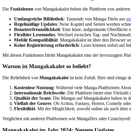
Die
Funktionen
von Mangakakalot heben die Plattform von anderen M
Umfangreiche Bibliothek
: Tausende von Manga-Titeln aus
ve
Regelmäßige Updates
: Neue Kapitel und Serien werden schnel
Benutzerfreundlichkeit
: Eine klare, aufgeräumte Oberfläche 
Flexibler Lesemodus
: Wechsel zwischen Tag- und Nachtmodus
Mobile Kompatibilität
: Mangakakalot ist über den Browser u
Keine Registrierung erforderlich
: Leser können sofort auf In
Mit diesen Funktionen bleibt Mangakakalot eine der bevorzugten Pla
Warum ist Mangakakalot so beliebt?
Die Beliebtheit von
Mangakakalot
ist kein Zufall. Hier sind einige
Kostenlose Nutzung
: Während viele Manga-Plattformen Abonn
Internationale Reichweite
: Die Plattform bietet eine Vielzah
Qualität der Scans
: Die Mangas auf Mangakakalot haben in de
Vielfalt der Genres
: Ob Action, Fantasy, Horror, Comedy oder
Flexibilität
: Mit der Möglichkeit, sowohl online als auch über 
Verglichen mit anderen Plattformen wie MangaDex oder Crunchyroll i
Mangakakalot im Jahr 2024: Neueste Updates