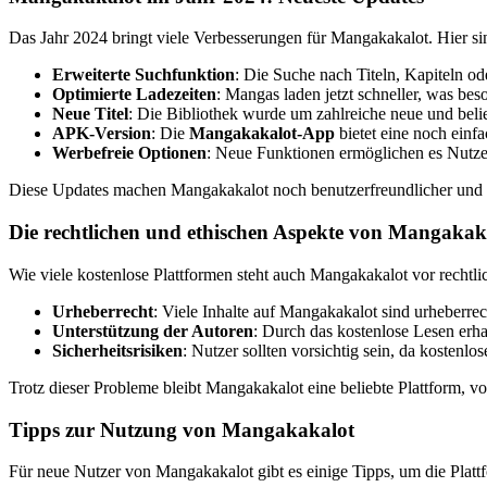
Das Jahr 2024 bringt viele Verbesserungen für Mangakakalot. Hier si
Erweiterte Suchfunktion
: Die Suche nach Titeln, Kapiteln ode
Optimierte Ladezeiten
: Mangas laden jetzt schneller, was beso
Neue Titel
: Die Bibliothek wurde um zahlreiche neue und belie
APK-Version
: Die
Mangakakalot-App
bietet eine noch einf
Werbefreie Optionen
: Neue Funktionen ermöglichen es Nutze
Diese Updates machen Mangakakalot noch benutzerfreundlicher und a
Die rechtlichen und ethischen Aspekte von Mangakak
Wie viele kostenlose Plattformen steht auch Mangakakalot vor rechtl
Urheberrecht
: Viele Inhalte auf Mangakakalot sind urheberrech
Unterstützung der Autoren
: Durch das kostenlose Lesen erha
Sicherheitsrisiken
: Nutzer sollten vorsichtig sein, da kostenlo
Trotz dieser Probleme bleibt Mangakakalot eine beliebte Plattform, vo
Tipps zur Nutzung von Mangakakalot
Für neue Nutzer von Mangakakalot gibt es einige Tipps, um die Platt