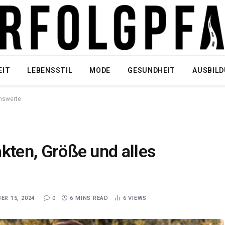
EIT
LEBENSSTIL
MODE
GESUNDHEIT
AUSBIL
enswerte
Fakten, Größe und alles
ER 15, 2024
0
6 MINS READ
6
VIEWS