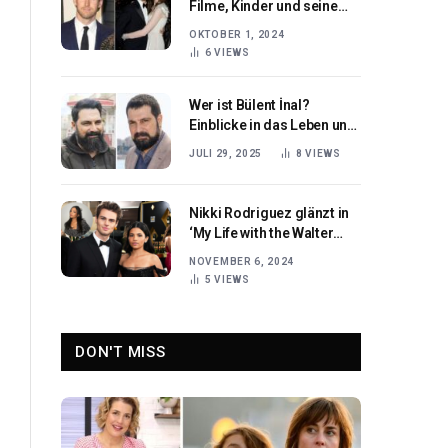
Filme, Kinder und seine
Verbindung zu
OKTOBER 1, 2024
Shakespeare
6
VIEWS
Wer ist Bülent İnal?
Einblicke in das Leben und
Vermächtnis des
JULI 29, 2025
8
VIEWS
türkischen Schauspielers ,
der Geschichte auf die
Leinwand brachte
Nikki Rodriguez glänzt in
‘My Life with the Walter
Boys’
NOVEMBER 6, 2024
5
VIEWS
DON'T MISS