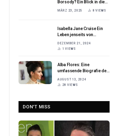
Borsody? Ein Blick in die
Karriere der deutschen
MÄRZ 23, 2025
8
VIEWS
Schauspielerin
Isabella Jane Cruise Ein
Leben jenseits von
Hollywood
DEZEMBER 21, 2024
1
VIEWS
Alba Flores: Eine
umfassende Biografie der
spanischen Schauspielerin
AUGUST 13, 2024
28
VIEWS
DON'T MISS