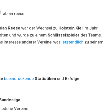
bian Reese
war der Wechsel zu
Holstein Kiel
im Jahr
tfalten und wurde zu einem
Schlüsselspieler
des Teams.
s Interesse anderer Vereine, was
letztendlich
zu seinem
se
beeindruckende
Statistiken
und
Erfolge
 Bundesliga
hiedene Vereine