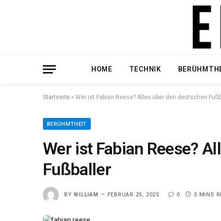
HOME
TECHNIK
BERÜHMTH
Startseite
»
Wer ist Fabian Reese? Alles über den deutschen Fußb
BERÜHMTHEIT
Wer ist Fabian Reese? Al
Fußballer
BY
WILLIAM
FEBRUAR 25, 2025
0
5 MINS 