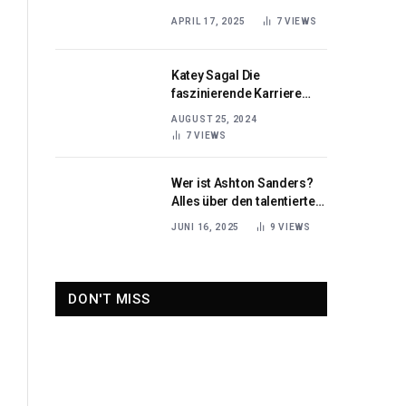
Lebens eines
APRIL 17, 2025
7
VIEWS
Fernsehmoderators
Katey Sagal Die
faszinierende Karriere
einer vielseitigen
AUGUST 25, 2024
Schauspielerin
7
VIEWS
Wer ist Ashton Sanders?
Alles über den talentierten
amerikanischen
JUNI 16, 2025
9
VIEWS
Schauspieler
DON'T MISS