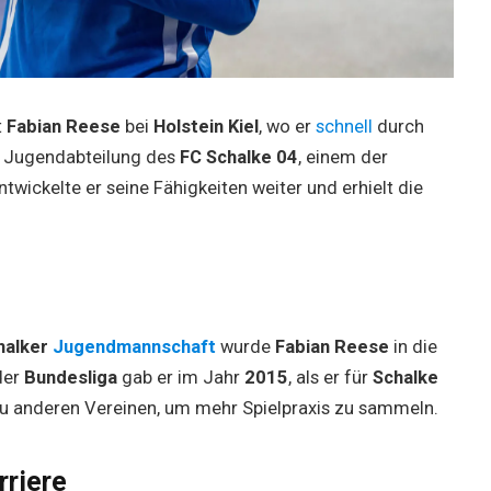
t
Fabian Reese
bei
Holstein Kiel
, wo er
schnell
durch
ie Jugendabteilung des
FC Schalke 04
, einem der
twickelte er seine Fähigkeiten weiter und erhielt die
halker
Jugendmannschaft
wurde
Fabian Reese
in die
der
Bundesliga
gab er im Jahr
2015
, als er für
Schalke
u anderen Vereinen, um mehr Spielpraxis zu sammeln.
rriere