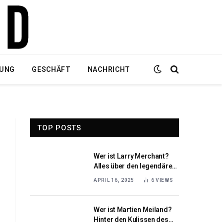
DUNG
GESCHÄFT
NACHRICHT
TOP POSTS
Wer ist Larry Merchant?
Alles über den legendären
amerikanischen
APRIL 16, 2025
6
VIEWS
Sportjournalisten
Wer ist Martien Meiland?
Hinter den Kulissen des