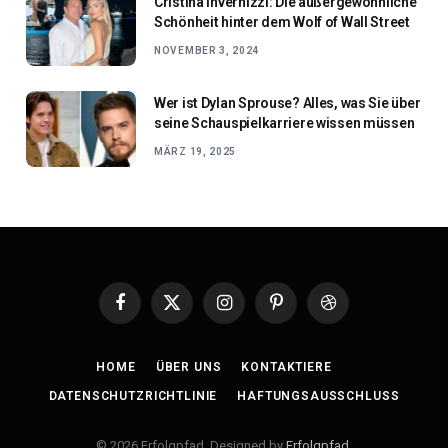
Cristina Invernizzi: Die außergewöhnliche
Schönheit hinter dem Wolf of Wall Street
NOVEMBER 3, 2024
Wer ist Dylan Sprouse? Alles, was Sie über
seine Schauspielkarriere wissen müssen
MÄRZ 19, 2025
Facebook
X
Instagram
Pinterest
Dribbble
(Twitter)
HOME
ÜBER UNS
KONTAKTIERE
DATENSCHUTZRICHTLINIE
HAFTUNGSAUSSCHLUSS
© 2026 Erfolgpfad. Designed by
Erfolgpfad
.