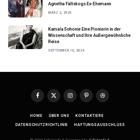
Agnetha Fältskogs Ex-Ehemann
MÄRZ 2, 2025
Kamala Sohonie Eine Pionierin in der
Wissenschaft und Ihre Außergewöhnliche
Reise
SEPTEMBER 10, 2024
Facebook
X
Instagram
Pinterest
Dribbble
(Twitter)
HOME
ÜBER UNS
KONTAKTIERE
DATENSCHUTZRICHTLINIE
HAFTUNGSAUSSCHLUSS