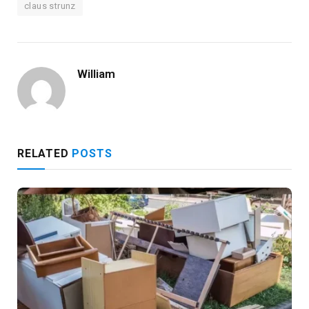
claus strunz
William
RELATED
POSTS