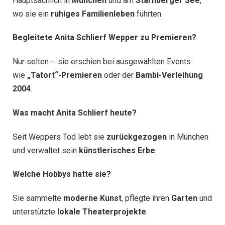
Hauptsächlich in
München
und am
Starnberger See
,
wo sie ein
ruhiges Familienleben
führten.
Begleitete Anita Schlierf Wepper zu Premieren?
Nur selten – sie erschien bei ausgewählten Events
wie
„Tatort“-Premieren
oder der
Bambi-Verleihung
2004
.
Was macht Anita Schlierf heute?
Seit Weppers Tod lebt sie
zurückgezogen
in München
und verwaltet sein
künstlerisches Erbe
.
Welche Hobbys hatte sie?
Sie sammelte
moderne Kunst
, pflegte ihren
Garten
und
unterstützte
lokale Theaterprojekte
.