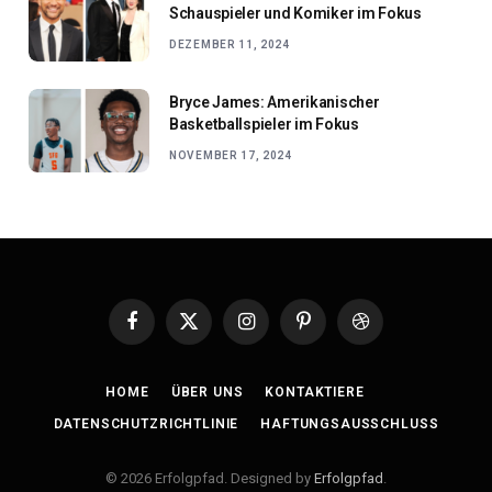
Schauspieler und Komiker im Fokus
DEZEMBER 11, 2024
Bryce James: Amerikanischer
Basketballspieler im Fokus
NOVEMBER 17, 2024
Facebook
X
Instagram
Pinterest
Dribbble
(Twitter)
HOME
ÜBER UNS
KONTAKTIERE
DATENSCHUTZRICHTLINIE
HAFTUNGSAUSSCHLUSS
© 2026 Erfolgpfad. Designed by
Erfolgpfad
.