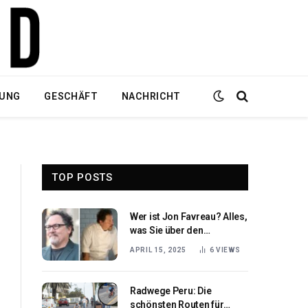
DUNG
GESCHÄFT
NACHRICHT
TOP POSTS
Wer ist Jon Favreau? Alles,
was Sie über den
Schauspieler und
APRIL 15, 2025
6
VIEWS
Filmemacher wissen
müssen
Radwege Peru: Die
schönsten Routen für