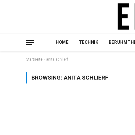
HOME
TECHNIK
BERÜHMTH
Startseite
»
anita schlierf
BROWSING:
ANITA SCHLIERF