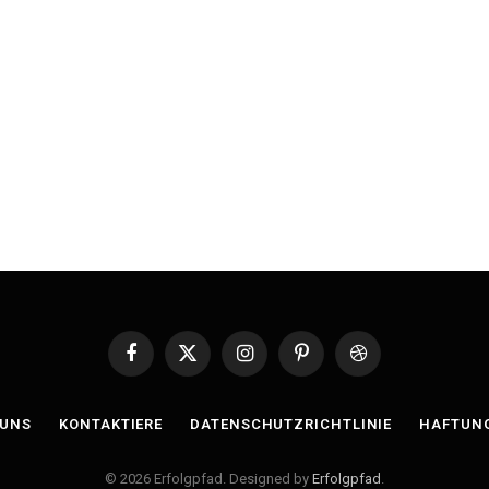
Facebook
X
Instagram
Pinterest
Dribbble
(Twitter)
 UNS
KONTAKTIERE
DATENSCHUTZRICHTLINIE
HAFTUN
© 2026 Erfolgpfad. Designed by
Erfolgpfad
.