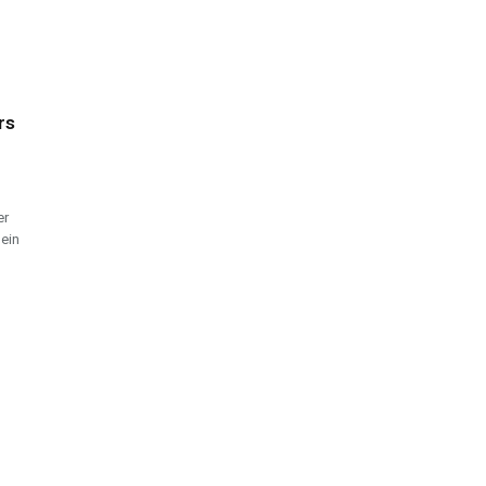
rs
er
 ein