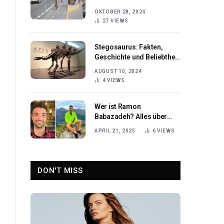
Abenteurer und
OKTOBER 28, 2024
Naturfreunde
27
VIEWS
Stegosaurus: Fakten,
Geschichte und Beliebtheit
im
AUGUST 10, 2024
4
VIEWS
Wer ist Ramon
Babazadeh? Alles über
Ramon Babazadeh und
APRIL 21, 2025
6
VIEWS
seine Karriere
DON'T MISS