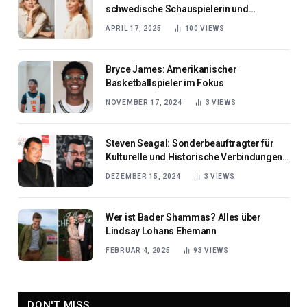
schwedische Schauspielerin und
Fernsehmoderatorin
APRIL 17, 2025
100
VIEWS
Bryce James: Amerikanischer
Basketballspieler im Fokus
NOVEMBER 17, 2024
3
VIEWS
Steven Seagal: Sonderbeauftragter für
Kulturelle und Historische Verbindungen
zwischen Russland und den USA
DEZEMBER 15, 2024
3
VIEWS
Wer ist Bader Shammas? Alles über
Lindsay Lohans Ehemann
FEBRUAR 4, 2025
93
VIEWS
DON'T MISS