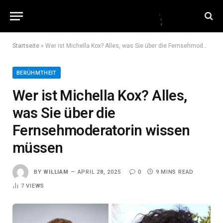
Startseite
»
Wer ist Michella Kox? Alles, was Sie über die Fernsehmoderatorin wissen müssen
BERÜHMTHEIT
Wer ist Michella Kox? Alles,
was Sie über die
Fernsehmoderatorin wissen
müssen
BY
WILLIAM
APRIL 28, 2025
0
9 MINS READ
7
VIEWS