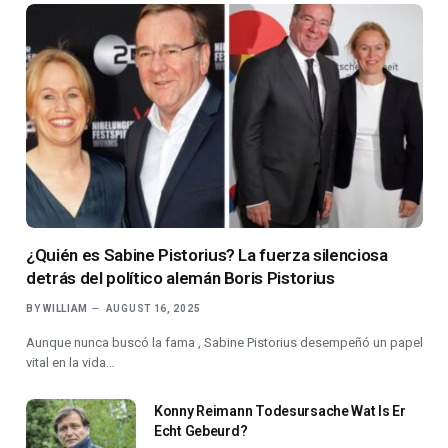
¿Quién es Sabine Pistorius? La fuerza silenciosa
detrás del político alemán Boris Pistorius
BY
WILLIAM
AUGUST 16, 2025
Aunque nunca buscó la fama , Sabine Pistorius desempeñó un papel
vital en la vida…
Konny Reimann Todesursache Wat Is Er
Echt Gebeurd?