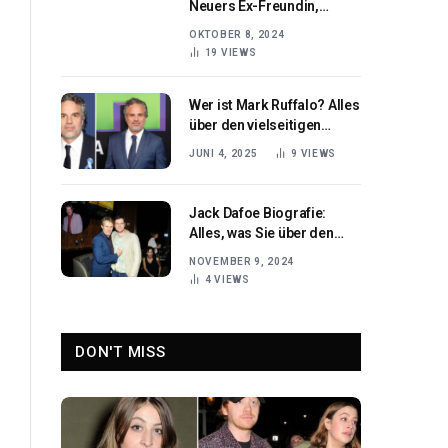
Neuers Ex-Freundin,
Handballerin & Gerüchte
OKTOBER 8, 2024
um Trennung
19
VIEWS
Wer ist Mark Ruffalo? Alles
über den vielseitigen
American Actor
JUNI 4, 2025
9
VIEWS
Jack Dafoe Biografie:
Alles, was Sie über den
Sohn von Willem Dafoe
NOVEMBER 9, 2024
wissen müssen
4
VIEWS
DON'T MISS