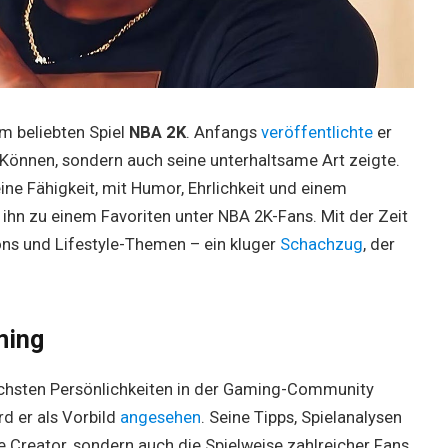
m beliebten Spiel
NBA 2K
. Anfangs
veröffentlichte
er
 Können, sondern auch seine unterhaltsame Art zeigte.
eine Fähigkeit, mit Humor, Ehrlichkeit und einem
e ihn zu einem Favoriten unter NBA 2K-Fans. Mit der Zeit
ions und Lifestyle-Themen – ein kluger
Schachzug
, der
ming
reichsten Persönlichkeiten in der Gaming-Community
rd er als Vorbild
angesehen
. Seine Tipps, Spielanalysen
e Creator, sondern auch die Spielweise zahlreicher Fans.