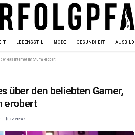
EIT
LEBENSSTIL
MODE
GESUNDHEIT
AUSBIL
 der das Internet im Sturm erobert
es über den beliebten Gamer,
m erobert
D
12
VIEWS