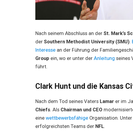
Nach seinem Abschluss an der
St. Mark’s S
der
Southern Methodist University (SMU)
.
Interesse
an der Führung der Familiengeschä
Group
ein, wo er unter der
Anleitung
seines 
führt.
Clark Hunt und die Kansas Ci
Nach dem Tod seines Vaters
Lamar
er im J
Chiefs
. Als
Chairman und CEO
modernisierte
eine
wettbewerbsfähige
Organisation. Unter
erfolgreichsten Teams der
NFL
.