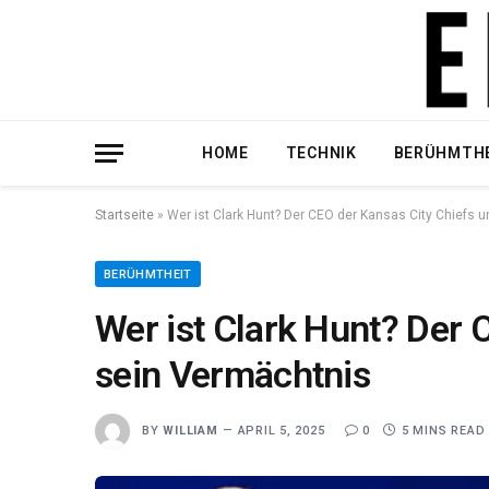
HOME
TECHNIK
BERÜHMTH
Startseite
»
Wer ist Clark Hunt? Der CEO der Kansas City Chiefs 
BERÜHMTHEIT
Wer ist Clark Hunt? Der 
sein Vermächtnis
BY
WILLIAM
APRIL 5, 2025
0
5 MINS READ