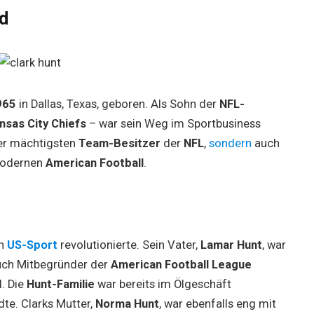
d
965
in Dallas, Texas, geboren. Als Sohn der
NFL-
nsas City Chiefs
– war sein Weg im Sportbusiness
der mächtigsten
Team-Besitzer
der
NFL
,
sondern
auch
odernen
American Football
.
en
US-Sport
revolutionierte. Sein Vater,
Lamar Hunt
, war
uch Mitbegründer der
American Football League
l. Die
Hunt-Familie
war bereits im Ölgeschäft
dte. Clarks Mutter,
Norma Hunt
, war ebenfalls eng mit