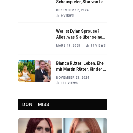
Schauspieler, Star von La
Casa de Papel
DEZEMBER 17, 2024
6
VIEWS
Wer ist Dylan Sprouse?
Alles, was Sie über seine
Schauspielkarriere wissen
MÄRZ 19, 2025
11
VIEWS
müssen
Bianca Rütter: Leben, Ehe
mit Martin Rütter, Kinder &
Gerüchte
NOVEMBER 23, 2024
151
VIEWS
DON'T MISS