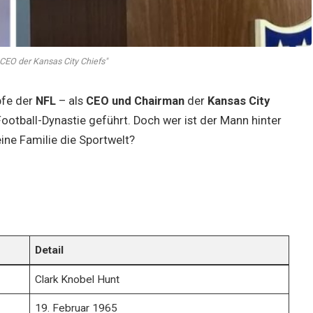
 CEO der Kansas City Chiefs"
pfe der
NFL
– als
CEO und Chairman
der
Kansas City
otball-Dynastie geführt. Doch wer ist der Mann hinter
eine Familie die Sportwelt?
Detail
Clark Knobel Hunt
19. Februar 1965