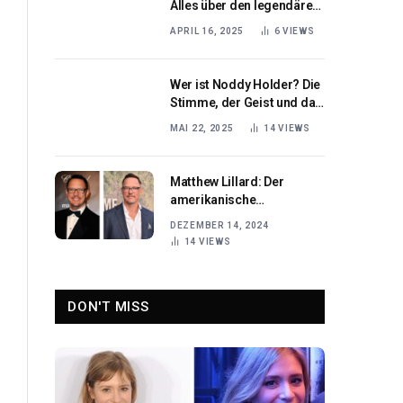
Alles über den legendären
amerikanischen
APRIL 16, 2025
6
VIEWS
Sportjournalisten
Wer ist Noddy Holder? Die
Stimme, der Geist und das
Songwriting-Genie hinter
MAI 22, 2025
14
VIEWS
Slade
Matthew Lillard: Der
amerikanische
Schauspieler, der
DEZEMBER 14, 2024
Hollywood eroberte
14
VIEWS
DON'T MISS