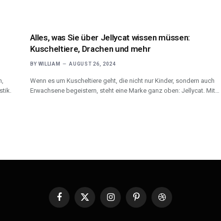
Alles, was Sie über Jellycat wissen müssen:
Kuscheltiere, Drachen und mehr
BY
WILLIAM
AUGUST 26, 2024
n,
Wenn es um Kuscheltiere geht, die nicht nur Kinder, sondern auch
stik.
Erwachsene begeistern, steht eine Marke ganz oben: Jellycat. Mit…
Facebook
X
Instagram
Pinterest
Dribbble
(Twitter)