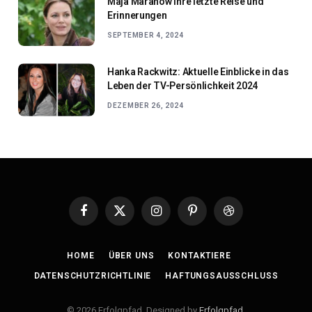
Maja Maranow Ihre letzte Reise und
Erinnerungen
SEPTEMBER 4, 2024
Hanka Rackwitz: Aktuelle Einblicke in das
Leben der TV-Persönlichkeit 2024
DEZEMBER 26, 2024
Facebook
X
Instagram
Pinterest
Dribbble
(Twitter)
HOME
ÜBER UNS
KONTAKTIERE
DATENSCHUTZRICHTLINIE
HAFTUNGSAUSSCHLUSS
© 2026 Erfolgpfad. Designed by
Erfolgpfad
.