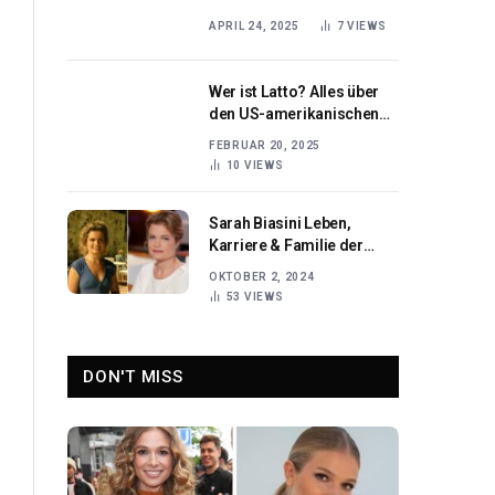
Persönlichkeit Melissa
APRIL 24, 2025
7
VIEWS
Damilia
Wer ist Latto? Alles über
den US-amerikanischen
Rapper und Sänger
FEBRUAR 20, 2025
10
VIEWS
Sarah Biasini Leben,
Karriere & Familie der
Tochter von Romy
OKTOBER 2, 2024
Schneider
53
VIEWS
DON'T MISS