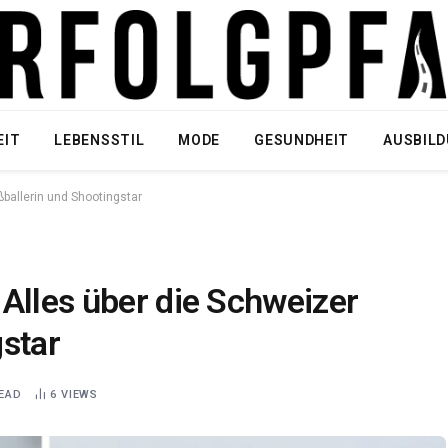
EIT
LEBENSSTIL
MODE
GESUNDHEIT
AUSBIL
ßballerin und Shootingstar
Alles über die Schweizer
star
READ
6
VIEWS