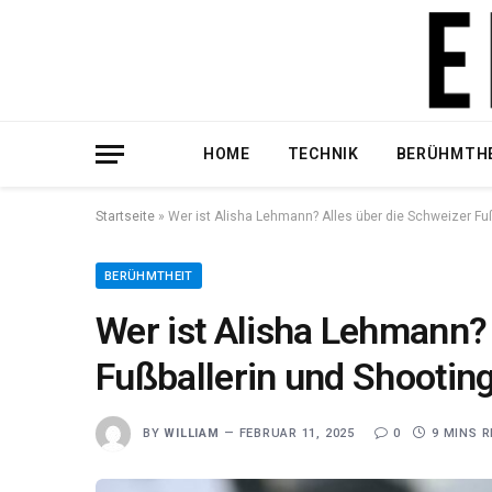
HOME
TECHNIK
BERÜHMTH
Startseite
»
Wer ist Alisha Lehmann? Alles über die Schweizer Fu
BERÜHMTHEIT
Wer ist Alisha Lehmann? 
Fußballerin und Shooting
BY
WILLIAM
FEBRUAR 11, 2025
0
9 MINS 