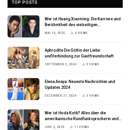
TOP POSTS
Wer ist Huang Xiaoming: Die Karriere und
Berühmtheit des vielseitigen
chinesischen Schauspielers und Sängers
MAI 10, 2025
6
VIEWS
Aphrodite Die Göttin der Liebe
undVerbindung zur Gastfreundschaft
SEPTEMBER 3, 2024
5
VIEWS
Elena Anaya: Neueste Nachrichten und
Updates 2024
DEZEMBER 21, 2024
3
VIEWS
Wer ist Hoda Kotb? Alles über die
amerikanische Rundfunksprecherin und
Journalistin
JUNI 2, 2025
11
VIEWS