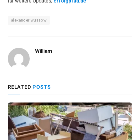
für weitere Updates;
erfolgpfad.de
alexander wussow
William
RELATED
POSTS