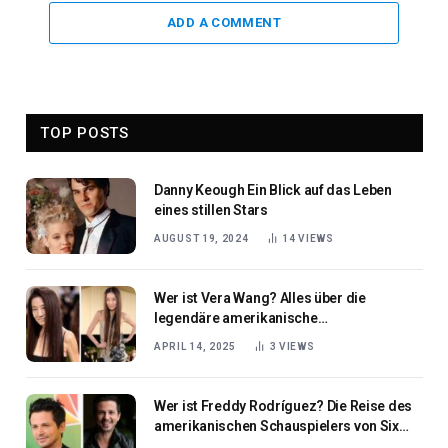
ADD A COMMENT
TOP POSTS
Danny Keough Ein Blick auf das Leben
eines stillen Stars
AUGUST 19, 2024
14
VIEWS
Wer ist Vera Wang? Alles über die
legendäre amerikanische
Modedesignerin
APRIL 14, 2025
3
VIEWS
Wer ist Freddy Rodríguez? Die Reise des
amerikanischen Schauspielers von Six
Feet Under bis Bull und darüber hinaus