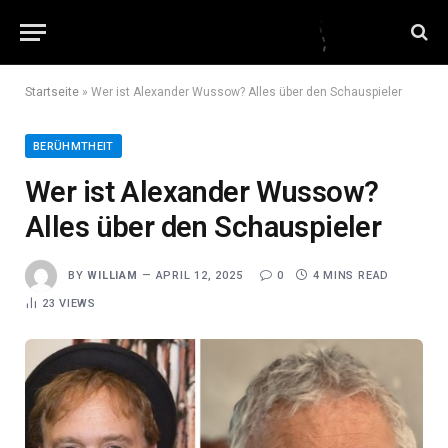
Startseite
»
Wer ist Alexander Wussow? Alles über den Schauspieler
BERÜHMTHEIT
Wer ist Alexander Wussow?
Alles über den Schauspieler
BY
WILLIAM
APRIL 12, 2025
0
4 MINS READ
23
VIEWS