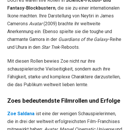
Doch es waren ihre Rollen in
Science-Fiction- und
Fantasy-Blockbustern
, die sie zu einer internationalen
Ikone machten. Ihre Darstellung von Neytiri in James
Camerons
Avatar
(2009) brachte ihr weltweite
Anerkennung ein. Ebenso spielte sie die toughe und
charmante Gamora in der
Guardians of the Galaxy
-Reihe
und Uhura in den
Star Trek
-Reboots.
Mit diesen Rollen bewies Zoe nicht nur ihre
schauspielerische Vielseitigkeit, sondern auch ihre
Fähigkeit, starke und komplexe Charaktere darzustellen,
die das Publikum weltweit lieben lernte.
Zoes bedeutendste Filmrollen und Erfolge
Zoe Saldana
ist eine der wenigen Schauspielerinnen,
die in drei der weltweit erfolgreichsten Film-Franchises
mitgewirkt haben:
Avatar
,
Marvel Cinematic Universe
und