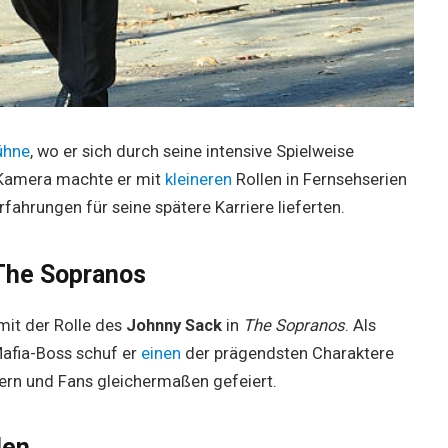
ühne
, wo er sich durch seine intensive Spielweise
r Kamera machte er mit
kleineren
Rollen in Fernsehserien
Erfahrungen für seine spätere Karriere lieferten.
The Sopranos
mit der Rolle des
Johnny Sack
in
The Sopranos
. Als
Mafia-Boss schuf er
einen
der prägendsten Charaktere
kern und Fans gleichermaßen gefeiert.
len