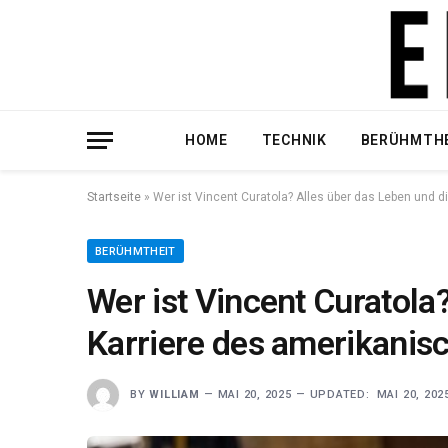
HOME
TECHNIK
BERÜHMTH
Startseite
»
Wer ist Vincent Curatola? Alles über das Leben und 
BERÜHMTHEIT
Wer ist Vincent Curatola
Karriere des amerikanis
BY
WILLIAM
MAI 20, 2025
UPDATED:
MAI 20, 202