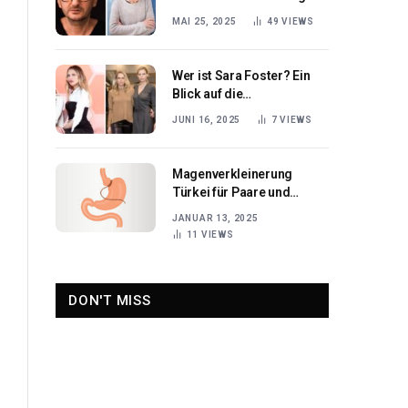
Karriere des deutschen
MAI 25, 2025
49
VIEWS
Schauspielers
Wer ist Sara Foster? Ein
Blick auf die
amerikanische
JUNI 16, 2025
7
VIEWS
Schauspielerin und ihre
Karriere
Magenverkleinerung
Türkei für Paare und
stärkere Beziehungen
JANUAR 13, 2025
11
VIEWS
DON'T MISS