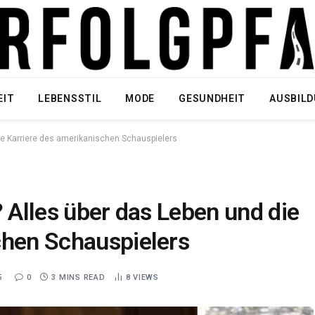
EIT
LEBENSSTIL
MODE
GESUNDHEIT
AUSBIL
die Karriere des amerikanischen Schauspielers
? Alles über das Leben und die
chen Schauspielers
5
0
3 MINS READ
8
VIEWS