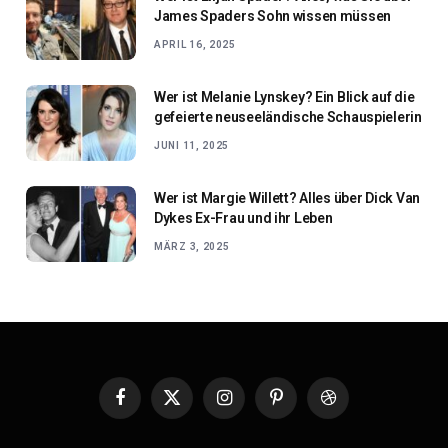
James Spaders Sohn wissen müssen
APRIL 16, 2025
Wer ist Melanie Lynskey? Ein Blick auf die
gefeierte neuseeländische Schauspielerin
JUNI 11, 2025
Wer ist Margie Willett? Alles über Dick Van
Dykes Ex-Frau und ihr Leben
MÄRZ 3, 2025
Facebook
X
Instagram
Pinterest
Dribbble
(Twitter)