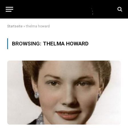
Startseite
»
thelma howard
BROWSING:
THELMA HOWARD