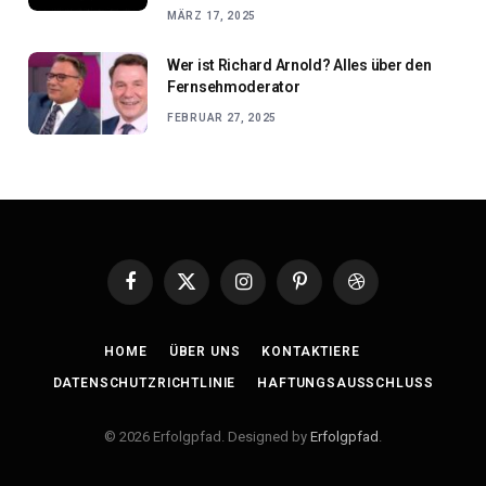
MÄRZ 17, 2025
Wer ist Richard Arnold? Alles über den
Fernsehmoderator
FEBRUAR 27, 2025
Facebook
X
Instagram
Pinterest
Dribbble
(Twitter)
HOME
ÜBER UNS
KONTAKTIERE
DATENSCHUTZRICHTLINIE
HAFTUNGSAUSSCHLUSS
© 2026 Erfolgpfad. Designed by
Erfolgpfad
.