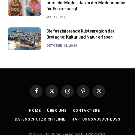
britische Model, das in der Modebranche
für Furore sorgt
MAI 19, 2025
Die faszinierende Küstenregion der
Bretagne: Kultur und Natur erleben
OKTOBER 14, 2024
Facebook
X
Instagram
Pinterest
Dribbble
(Twitter)
HOME
ÜBER UNS
KONTAKTIERE
DATENSCHUTZRICHTLINIE
HAFTUNGSAUSSCHLUSS
© 2026 Erfolgpfad. Designed by
Erfolgpfad
.