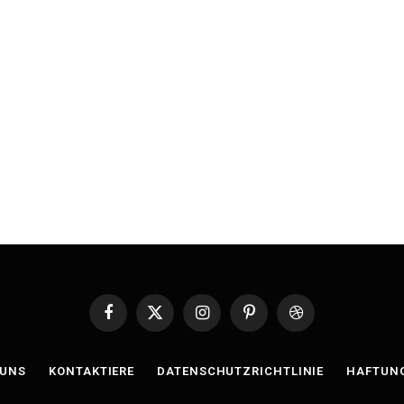
Facebook
X
Instagram
Pinterest
Dribbble
(Twitter)
 UNS
KONTAKTIERE
DATENSCHUTZRICHTLINIE
HAFTUN