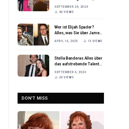
Lebenslauf & Einfluss auf
SEPTEMBER 24, 2024
die Grünen
46
VIEWS
Wer ist Elijah Spader?
Alles, was Sie über James
Spaders Sohn wissen
APRIL 16, 2025
13
VIEWS
müssen
Stella Banderas Alles über
das aufstrebende Talent
und ihre berühmte Familie
SEPTEMBER 4, 2024
24
VIEWS
DON'T MISS