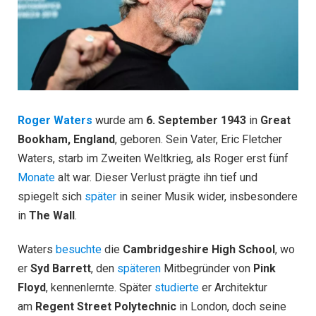
Roger Waters
wurde am
6. September 1943
in
Great
Bookham, England
, geboren. Sein Vater, Eric Fletcher
Waters, starb im Zweiten Weltkrieg, als Roger erst fünf
Monate
alt war. Dieser Verlust prägte ihn tief und
spiegelt sich
später
in seiner Musik wider, insbesondere
in
The Wall
.
Waters
besuchte
die
Cambridgeshire High School
, wo
er
Syd Barrett
, den
späteren
Mitbegründer von
Pink
Floyd
, kennenlernte. Später
studierte
er Architektur
am
Regent Street Polytechnic
in London, doch seine