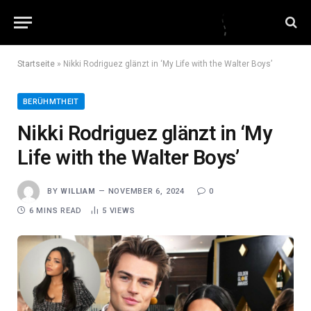
Startseite
»
Nikki Rodriguez glänzt in ‘My Life with the Walter Boys’
BERÜHMTHEIT
Nikki Rodriguez glänzt in ‘My
Life with the Walter Boys’
BY
WILLIAM
NOVEMBER 6, 2024
0
6 MINS READ
5
VIEWS