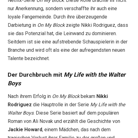
Netflix-Serie
On My Block
. Diese Rolle brachte ihr nicht
nur Anerkennung, sondern verschaffte ihr auch eine
loyale Fangemeinde. Durch ihre überzeugende
Darbietung in
On My Block
zeigte Nikki Rodriguez, dass
sie das Potenzial hat, die Leinwand zu dominieren.
Seitdem ist sie eine aufstrebende Schauspielerin in der
Branche und wird oft als eine der aufregendsten neuen
Talente bezeichnet.
Der Durchbruch mit
My Life with the Walter
Boys
Nach ihrem Erfolg in
On My Block
bekam
Nikki
Rodriguez
die Hauptrolle in der Serie
My Life with the
Walter Boys
. Diese Serie basiert auf dem populären
Roman von Ali Novak und erzählt die Geschichte von
Jackie Howard
, einem Mädchen, das nach dem
tragischen Verlust ihrer Familie zu der großen und