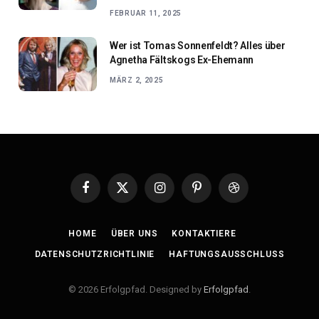
FEBRUAR 11, 2025
Wer ist Tomas Sonnenfeldt? Alles über
Agnetha Fältskogs Ex-Ehemann
MÄRZ 2, 2025
Facebook
X
Instagram
Pinterest
Dribbble
(Twitter)
HOME
ÜBER UNS
KONTAKTIERE
DATENSCHUTZRICHTLINIE
HAFTUNGSAUSSCHLUSS
© 2026 Erfolgpfad. Designed by
Erfolgpfad
.