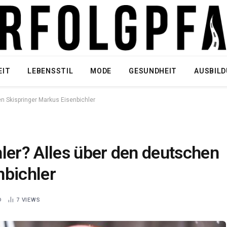
EIT
LEBENSSTIL
MODE
GESUNDHEIT
AUSBIL
en Skispringer Markus Eisenbichler
ler? Alles über den deutschen
nbichler
D
7
VIEWS