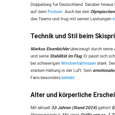
Doppelsieg für Deutschland. Darüber hinaus 
auf dem
Podium
. Auch bei den
Olympischen
des Teams und trug mit seinen Leistungen
e
Technik und Stil beim Skispr
Markus Eisenbichler
überzeugt durch seine
und seine
Stabilität im Flug
. Er passt sich sc
bei schwierigen
Windverhältnissen
stark. Se
starken Haltung in der Luft. Sein
emotionales
Fans besonders
beliebt
.
Alter und körperliche Ersche
Mit aktuell
33 Jahren (Stand 2024)
gehört
E
Skisprungzirkus. Mit einer
Größe von ca. 1,7