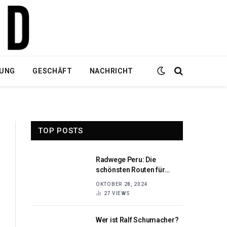
DUNG
GESCHÄFT
NACHRICHT
TOP POSTS
Radwege Peru: Die
schönsten Routen für
Abenteurer und
OKTOBER 28, 2024
Naturfreunde
27
VIEWS
Wer ist Ralf Schumacher?