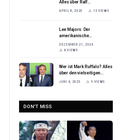
Alles über Ralf
Schumachers Karriere als
APRIL 8, 2025
13
VIEWS
deutscher Rennfahrer
Lee Majors: Der
amerikanische
Schauspieler und Kultstar
DEZEMBER 21, 2024
8
VIEWS
Wer ist Mark Ruffalo? Alles
über den vielseitigen
American Actor
JUNI 4, 2025
9
VIEWS
DON'T MISS