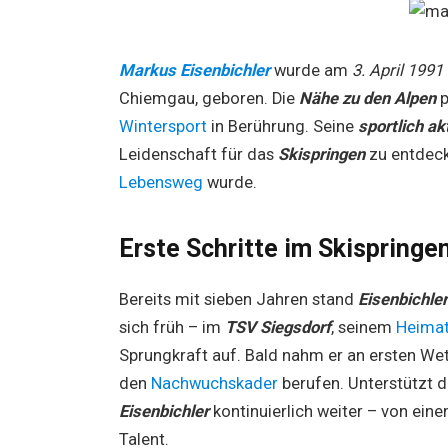
Markus Eisenbichler
wurde am
3. April 1991
Chiemgau, geboren. Die
Nähe zu den Alpen
p
Wintersport
in Berührung. Seine
sportlich ak
Leidenschaft für das
Skispringen
zu entdeck
Lebensweg
wurde.
Erste Schritte im Skispringe
Bereits mit sieben Jahren stand
Eisenbichler
sich früh – im
TSV Siegsdorf
, seinem
Heimat
Sprungkraft auf. Bald nahm er an ersten W
den
Nachwuchskader
berufen. Unterstützt 
Eisenbichler
kontinuierlich weiter – von ein
Talent.