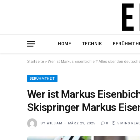
HOME
TECHNIK
BERÜHMTH
Startseite
»
Wer ist Markus Eisenbichler? Alles über den deutsch
BERÜHMTHEIT
Wer ist Markus Eisenbich
Skispringer Markus Eise
BY
WILLIAM
MÄRZ 29, 2025
0
5 MINS REA