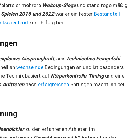
feierte er mehrere
Weltcup-Siege
und stand regelmäßig
 Spielen 2018 und 2022
war er ein fester
Bestandteil
ntscheidend
zum Erfolg bei.
ingen
explosive Absprungkraft
, sein
technisches Feingefühl
hnell an
wechselnde
Bedingungen an und ist besonders
ine Technik basiert auf
Körperkontrolle
,
Timing
und einer
 Auftreten
nach
erfolgreichen
Sprüngen macht ihn bei
inung
isenbichler
zu den erfahrenen Athleten im
5 m
und einem
Gewicht von rund 61 kg
bringt er die