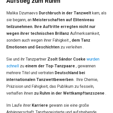
Aufstieg zum Ruhm
Malika Dzumaevs
Durchbruch in der Tanzwelt
kam, als
sie begann, an
Meisterschaften auf Eliteniveau
teilzunehmen. Ihre Auftritte erregten nicht nur
wegen ihrer
technischen Brillanz
Aufmerksamkeit,
sondern auch wegen ihrer Fähigkeit
, dem Tanz
Emotionen und Geschichten
zu verleihen .
Sie und ihr Tanzpartner
Zsolt Sándor Cseke
wurden
schnell
zu
einem der Top-Tanzpaare
, gewannen
mehrere Titel und vertraten
Deutschland bei
internationalen Tanzwettbewerben
. Ihre Chemie,
Präzision und Fähigkeit, das Publikum zu fesseln,
verhalfen ihnen
zu Ruhm in der Wettkampftanzszene
.
Im Laufe ihrer
Karriere
gewann sie eine große
Anhängerschaft. Tanzbegeisterte und aufstrebende