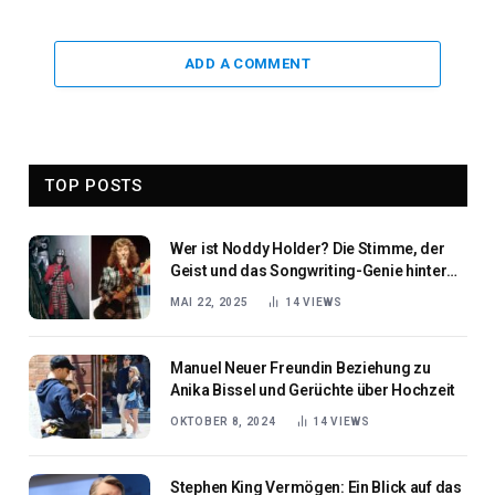
ADD A COMMENT
TOP POSTS
Wer ist Noddy Holder? Die Stimme, der
Geist und das Songwriting-Genie hinter
Slade
MAI 22, 2025
14
VIEWS
Manuel Neuer Freundin Beziehung zu
Anika Bissel und Gerüchte über Hochzeit
OKTOBER 8, 2024
14
VIEWS
Stephen King Vermögen: Ein Blick auf das