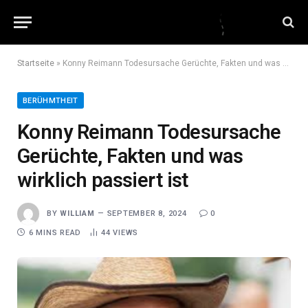
Startseite
»
Konny Reimann Todesursache Gerüchte, Fakten und was wirklich passiert ist
BERÜHMTHEIT
Konny Reimann Todesursache
Gerüchte, Fakten und was
wirklich passiert ist
BY
WILLIAM
SEPTEMBER 8, 2024
0
6 MINS READ
44
VIEWS