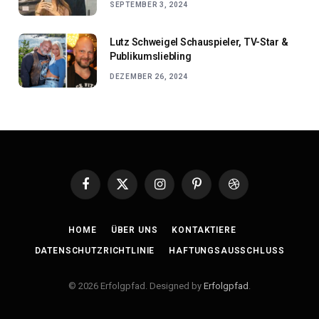
SEPTEMBER 3, 2024
Lutz Schweigel Schauspieler, TV-Star &
Publikumsliebling
DEZEMBER 26, 2024
Facebook
X
Instagram
Pinterest
Dribbble
(Twitter)
HOME
ÜBER UNS
KONTAKTIERE
DATENSCHUTZRICHTLINIE
HAFTUNGSAUSSCHLUSS
© 2026 Erfolgpfad. Designed by
Erfolgpfad
.