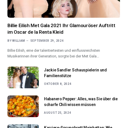
Billie Eilish Met Gala 2021 Ihr Glamouröser Auftritt
im Oscar de la Renta Kleid
BY
WILLIAM
SEPTEMBER 29, 2024
Billie Eilish, eine der talentiertesten und einflussreichsten
Musikerinnen ihrer Generation, sorgte bei der Met Gala…
Jackie Sandler Schauspielerin und
Familienstütze
OKTOBER 8, 2024
Habanero Pepper: Alles, was Sie über die
scharfe Chili wissen müssen
AUGUST 25, 2024
Karriere-Sprungbrett Mainhattan: Wie