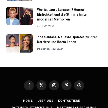
Wer ist Laura Larsson ? Humor,
Ehrlichkeit und die Stimme hinter
modernen Memoiren
JULI 22, 2025
Zoe Saldana: Neueste Updates zu ihrer
Karriere und ihrem Leben
DEZEMBER 22, 2024
Facebook
X
Instagram
Pinterest
Dribbble
(Twitter)
HOME
ÜBER UNS
KONTAKTIERE
DATENSCHUTZRICHTLINIE
HAFTUNGSAUSSCHLUSS