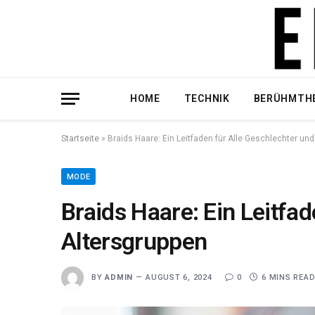
HOME
TECHNIK
BERÜHMTH
Startseite
»
Braids Haare: Ein Leitfaden für Alle Geschlechter un
MODE
Braids Haare: Ein Leitfa
Altersgruppen
BY
ADMIN
AUGUST 6, 2024
0
6 MINS REA