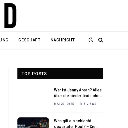
DUNG
GESCHÄFT
NACHRICHT
TOP POSTS
Wer ist Jenny Arean? Alles
über die niederländische
Sängerin und
MAI 20, 2025
8
VIEWS
Schauspielerin Jenny
Arean
Was gilt als schlecht
gewarteter Pool? – Die