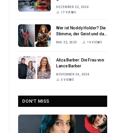
Bedeutung der richtigen
DEZEMBER 22, 2024
Pflege mit einem
17
VIEWS
Poolroboter
Wer ist Noddy Holder? Die
Stimme, der Geist und das
Songwriting-Genie hinter
MAI 22, 2025
14
VIEWS
Slade
Aliza Barber: Die Frau von
Lance Barber
NOVEMBER 30, 2024
5
VIEWS
DON'T MISS