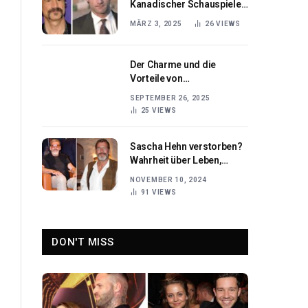
Kanadischer Schauspieler
im Porträt
MÄRZ 3, 2025
26
VIEWS
Der Charme und die
Vorteile von
handgefertigten
SEPTEMBER 26, 2025
Trauringen
25
VIEWS
Sascha Hehn verstorben?
Wahrheit über Leben,
Karriere & Gerüchte 2023
NOVEMBER 10, 2024
91
VIEWS
DON'T MISS