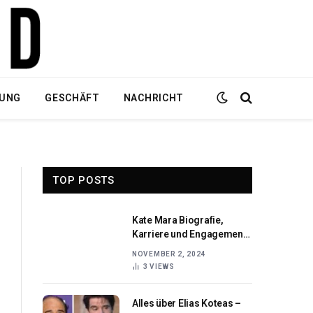
DUNG
GESCHÄFT
NACHRICHT
TOP POSTS
Kate Mara Biografie,
Karriere und Engagement
für Tierschutz
NOVEMBER 2, 2024
3
VIEWS
Alles über Elias Koteas –