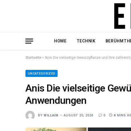
HOME
TECHNIK
BERÜHMTH
Startseite
»
Anis Die vielseitige Gewürzpflanze und ihre zahlre
UNCATEGORIZED
Anis Die vielseitige Gew
Anwendungen
BY
WILLIAM
AUGUST 20, 2024
0
8 MINS R