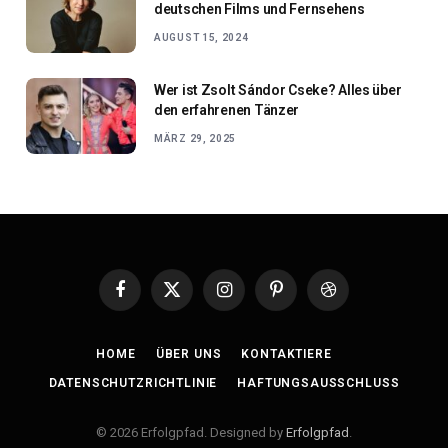
deutschen Films und Fernsehens
AUGUST 15, 2024
Wer ist Zsolt Sándor Cseke? Alles über
den erfahrenen Tänzer
MÄRZ 29, 2025
Facebook
X
Instagram
Pinterest
Dribbble
(Twitter)
HOME
ÜBER UNS
KONTAKTIERE
DATENSCHUTZRICHTLINIE
HAFTUNGSAUSSCHLUSS
© 2026 Erfolgpfad. Designed by
Erfolgpfad
.