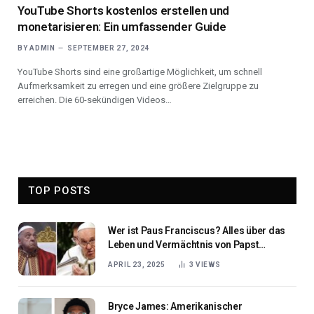
YouTube Shorts kostenlos erstellen und
monetarisieren: Ein umfassender Guide
BY
ADMIN
SEPTEMBER 27, 2024
YouTube Shorts sind eine großartige Möglichkeit, um schnell
Aufmerksamkeit zu erregen und eine größere Zielgruppe zu
erreichen. Die 60-sekündigen Videos…
TOP POSTS
Wer ist Paus Franciscus? Alles über das
Leben und Vermächtnis von Papst
Franziskus
APRIL 23, 2025
3
VIEWS
Bryce James: Amerikanischer