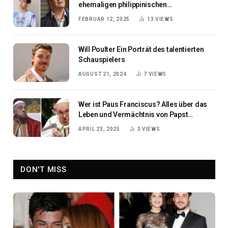
ehemaligen philippinischen
Kinderschauspieler
FEBRUAR 12, 2025
13
VIEWS
Will Poulter Ein Porträt des talentierten
Schauspielers
AUGUST 21, 2024
7
VIEWS
Wer ist Paus Franciscus? Alles über das
Leben und Vermächtnis von Papst
Franziskus
APRIL 23, 2025
3
VIEWS
DON'T MISS