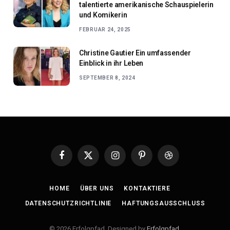
talentierte amerikanische Schauspielerin
und Komikerin
FEBRUAR 24, 2025
Christine Gautier Ein umfassender
Einblick in ihr Leben
SEPTEMBER 8, 2024
Facebook
X
Instagram
Pinterest
Dribbble
(Twitter)
HOME
ÜBER UNS
KONTAKTIERE
DATENSCHUTZRICHTLINIE
HAFTUNGSAUSSCHLUSS
© 2026 Erfolgpfad. Designed by
Erfolgpfad
.