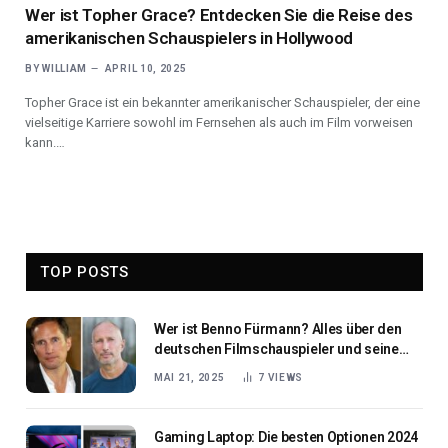
Wer ist Topher Grace? Entdecken Sie die Reise des
amerikanischen Schauspielers in Hollywood
BY
WILLIAM
APRIL 10, 2025
Topher Grace ist ein bekannter amerikanischer Schauspieler, der eine
vielseitige Karriere sowohl im Fernsehen als auch im Film vorweisen
kann.…
TOP POSTS
Wer ist Benno Fürmann? Alles über den
deutschen Filmschauspieler und seine
kraftvolle Leinwandpräsenz
MAI 21, 2025
7
VIEWS
Gaming Laptop: Die besten Optionen 2024