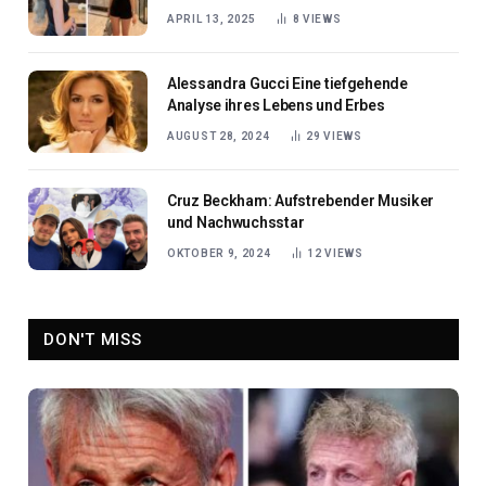
Rampenlicht
APRIL 13, 2025
8
VIEWS
Alessandra Gucci Eine tiefgehende
Analyse ihres Lebens und Erbes
AUGUST 28, 2024
29
VIEWS
Cruz Beckham: Aufstrebender Musiker
und Nachwuchsstar
OKTOBER 9, 2024
12
VIEWS
DON'T MISS