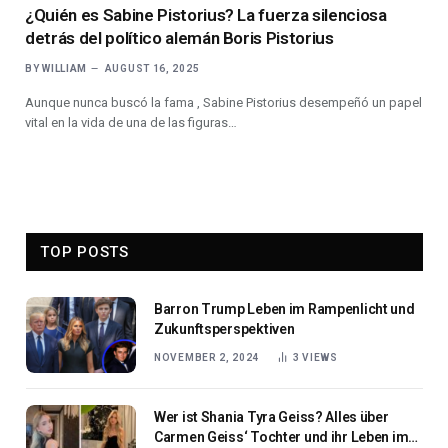
¿Quién es Sabine Pistorius? La fuerza silenciosa
detrás del político alemán Boris Pistorius
BY
WILLIAM
AUGUST 16, 2025
Aunque nunca buscó la fama , Sabine Pistorius desempeñó un papel
vital en la vida de una de las figuras…
TOP POSTS
Barron Trump Leben im Rampenlicht und
Zukunftsperspektiven
NOVEMBER 2, 2024
3
VIEWS
Wer ist Shania Tyra Geiss? Alles über
Carmen Geiss‘ Tochter und ihr Leben im