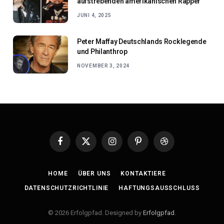
aufstrebenden amerikanischen Rapper
JUNI 4, 2025
Peter Maffay Deutschlands Rocklegende
und Philanthrop
NOVEMBER 3, 2024
Facebook
X
Instagram
Pinterest
Dribbble
(Twitter)
HOME
ÜBER UNS
KONTAKTIERE
DATENSCHUTZRICHTLINIE
HAFTUNGSAUSSCHLUSS
© 2026 Erfolgpfad. Designed by
Erfolgpfad
.