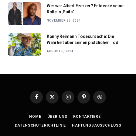
Wer war Albert Ezerzer? Entdecke seine
Rolle in ‚Suits‘
NOVEMBER 25, 2024
Konny Reimann Todesursache: Die
Wahrheit über seinen plötzlichen Tod
AUGUST 6, 2024
Facebook
X
Instagram
Pinterest
Dribbble
(Twitter)
HOME
ÜBER UNS
KONTAKTIERE
DATENSCHUTZRICHTLINIE
HAFTUNGSAUSSCHLUSS