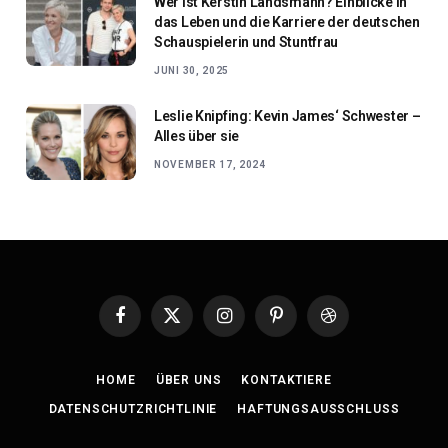
Wer ist Kerstin Landsmann? Einblicke in
das Leben und die Karriere der deutschen
Schauspielerin und Stuntfrau
JUNI 30, 2025
Leslie Knipfing: Kevin James‘ Schwester –
Alles über sie
NOVEMBER 17, 2024
Facebook
X
Instagram
Pinterest
Dribbble
(Twitter)
HOME
ÜBER UNS
KONTAKTIERE
DATENSCHUTZRICHTLINIE
HAFTUNGSAUSSCHLUSS