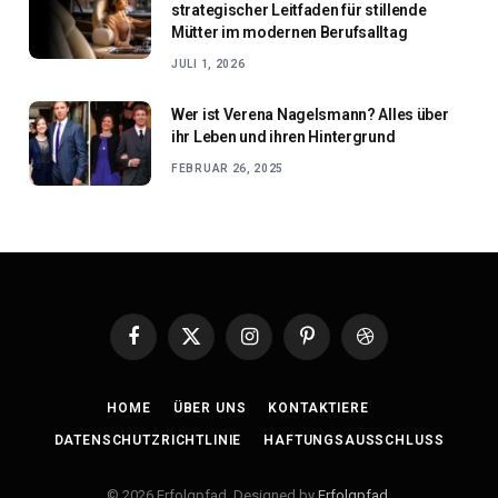
strategischer Leitfaden für stillende
Mütter im modernen Berufsalltag
JULI 1, 2026
Wer ist Verena Nagelsmann? Alles über
ihr Leben und ihren Hintergrund
FEBRUAR 26, 2025
Facebook
X
Instagram
Pinterest
Dribbble
(Twitter)
HOME
ÜBER UNS
KONTAKTIERE
DATENSCHUTZRICHTLINIE
HAFTUNGSAUSSCHLUSS
© 2026 Erfolgpfad. Designed by
Erfolgpfad
.