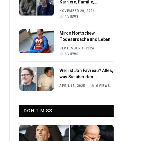
Karriere, Familie,
Aussehen und Vermögen
NOVEMBER 20, 2024
im Überblick
4
VIEWS
Mirco Nontschew
Todesursache und Leben
des beliebten Comedians
SEPTEMBER 1, 2024
6
VIEWS
Wer ist Jon Favreau? Alles,
was Sie über den
Schauspieler und
APRIL 15, 2025
6
VIEWS
Filmemacher wissen
müssen
DON'T MISS