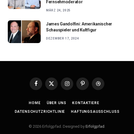
Fernsehmoderator
MÄRZ 24, 2025
James Gandolfini: Amerikanischer
Schauspieler und Kultfigur
DEZEMBER 17, 2024
Facebook
X
Instagram
Pinterest
Dribbble
(Twitter)
HOME
ÜBER UNS
KONTAKTIERE
DATENSCHUTZRICHTLINIE
HAFTUNGSAUSSCHLUSS
© 2026 Erfolgpfad. Designed by
Erfolgpfad
.