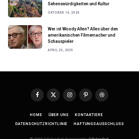
Sehenswürdigkeiten und Kultur
OKTOBER 14, 2024
Wer ist Woody Allen? Alles über den
amerikanischen Filmemacher und
Schauspieler
APRIL 23, 2025
Facebook
X
Instagram
Pinterest
Dribbble
(Twitter)
HOME
ÜBER UNS
KONTAKTIERE
DATENSCHUTZRICHTLINIE
HAFTUNGSAUSSCHLUSS