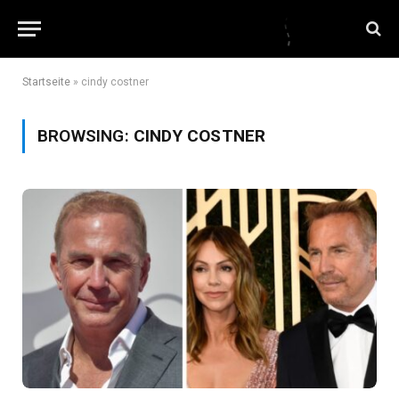
Startseite
»
cindy costner
BROWSING:
CINDY COSTNER