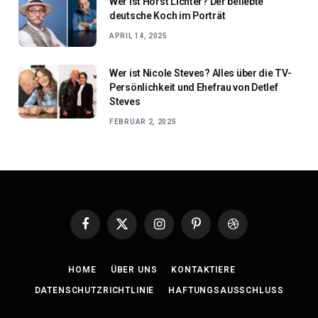
Wer ist Horst Lichter? Der beliebte
deutsche Koch im Porträt
APRIL 14, 2025
Wer ist Nicole Steves? Alles über die TV-
Persönlichkeit und Ehefrau von Detlef
Steves
FEBRUAR 2, 2025
Facebook
X
Instagram
Pinterest
Dribbble
(Twitter)
HOME
ÜBER UNS
KONTAKTIERE
DATENSCHUTZRICHTLINIE
HAFTUNGSAUSSCHLUSS