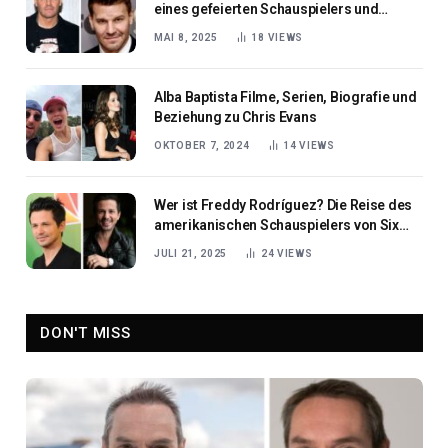
eines gefeierten Schauspielers und
Produzenten
MAI 8, 2025
18
VIEWS
Alba Baptista Filme, Serien, Biografie und
Beziehung zu Chris Evans
OKTOBER 7, 2024
14
VIEWS
Wer ist Freddy Rodríguez? Die Reise des
amerikanischen Schauspielers von Six
Feet Under bis Bull und darüber hinaus
JULI 21, 2025
24
VIEWS
DON'T MISS