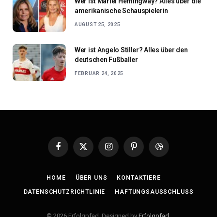
Wer ist Mariel Hemingway? Alles über die
amerikanische Schauspielerin
AUGUST 25, 2025
Wer ist Angelo Stiller? Alles über den
deutschen Fußballer
FEBRUAR 24, 2025
Facebook
X
Instagram
Pinterest
Dribbble
(Twitter)
HOME
ÜBER UNS
KONTAKTIERE
DATENSCHUTZRICHTLINIE
HAFTUNGSAUSSCHLUSS
© 2026 Erfolgpfad. Designed by
Erfolgpfad
.