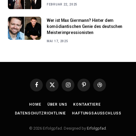
FEBRUAR 22, 2025
Wer ist Max Giermann? Hinter dem
komödiantischen Genie des deutschen
Meisterimpressionisten
MAI 17, 2025
Facebook
X
Instagram
Pinterest
Dribbble
(Twitter)
HOME
ÜBER UNS
KONTAKTIERE
DATENSCHUTZRICHTLINIE
HAFTUNGSAUSSCHLUSS
© 2026 Erfolgpfad. Designed by
Erfolgpfad
.